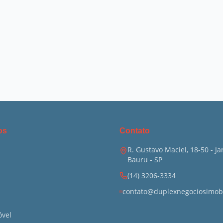
os
Contato
R. Gustavo Maciel, 18-50 - J
Bauru
-
SP
(14) 3206-3334
contato@duplexnegociosimobi
óvel